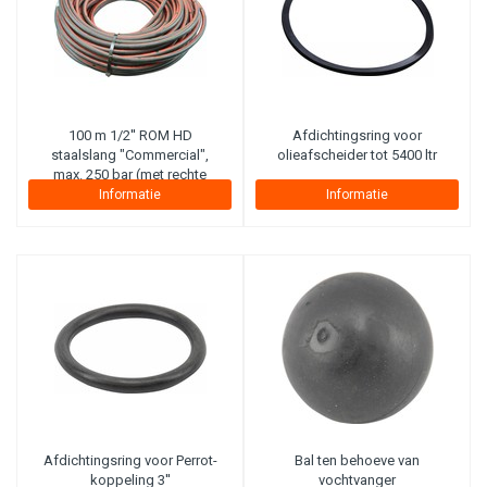
100 m 1/2'' ROM HD
Afdichtingsring voor
staalslang "Commercial",
olieafscheider tot 5400 ltr
max. 250 bar (met rechte
koppeling aan haspelzijde)
Informatie
Informatie
Afdichtingsring voor Perrot-
Bal ten behoeve van
koppeling 3''
vochtvanger