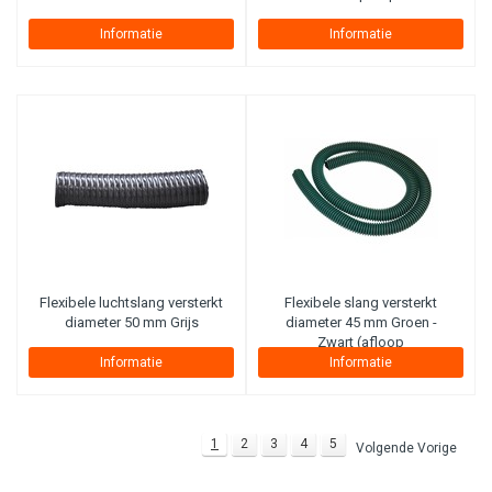
Informatie
Informatie
Flexibele luchtslang versterkt
Flexibele slang versterkt
diameter 50 mm Grijs
diameter 45 mm Groen -
Zwart (afloop
olieafscheider)
Informatie
Informatie
1
2
3
4
5
Volgende Vorige