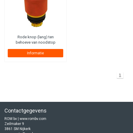
Rode knop (lang) ten
behoeve van noodstop
Informatie
1
Contactgegevens
ROM bv | www.rombv.com
Zeilmaker 9
3861 SM Nijkerk