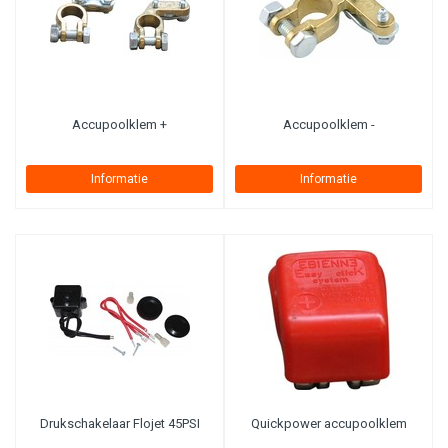
Accupoolklem +
Accupoolklem -
Informatie
Informatie
Drukschakelaar Flojet 45PSI
Quickpower accupoolklem