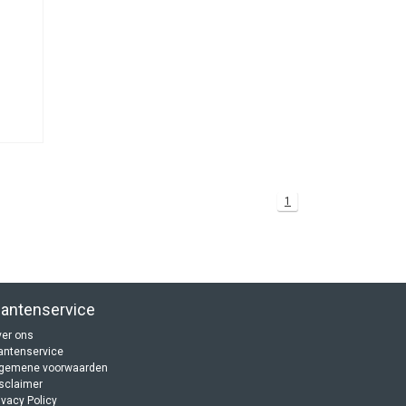
1
lantenservice
er ons
antenservice
lgemene voorwaarden
sclaimer
ivacy Policy