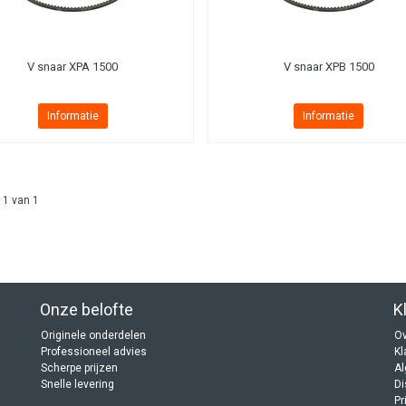
V snaar XPA 1500
V snaar XPB 1500
Informatie
Informatie
 1 van 1
Onze belofte
K
Originele onderdelen
Ov
Professioneel advies
Kl
Scherpe prijzen
A
Snelle levering
Di
Pr