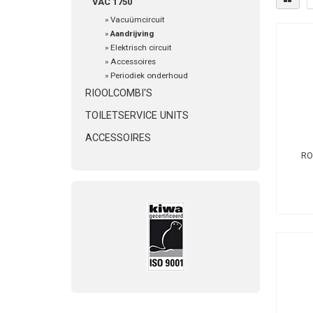
VAC 1750
»
Vacuümcircuit
»
Aandrijving
»
Elektrisch circuit
»
Accessoires
»
Periodiek onderhoud
RIOOLCOMBI'S
TOILETSERVICE UNITS
ACCESSOIRES
RO