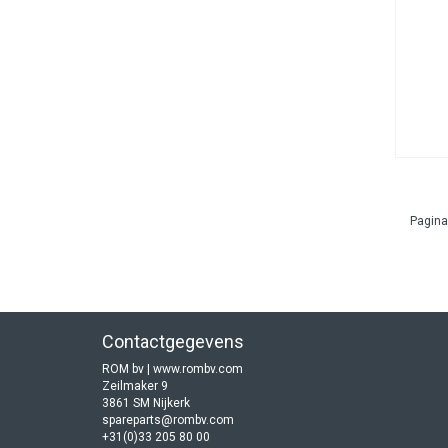
Pagina
Contactgegevens
ROM bv | www.rombv.com
Zeilmaker 9
3861 SM Nijkerk
spareparts@rombv.com
+31(0)33 205 80 00