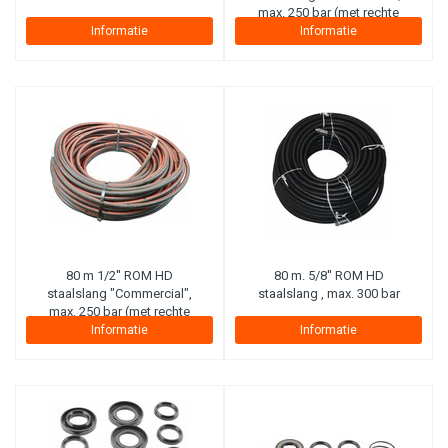
max. 250 bar (met rechte
koppeling aan haspelzijde)
Informatie
Informatie
80 m 1/2'' ROM HD
80 m. 5/8'' ROM HD
staalslang "Commercial",
staalslang , max. 300 bar
max. 250 bar (met rechte
koppeling aan haspelzijde)
Informatie
Informatie