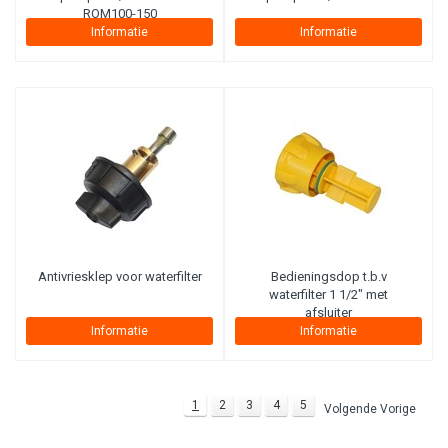
ROM100-150
Informatie
Informatie
Antivriesklep voor waterfilter
Bedieningsdop t.b.v
waterfilter 1 1/2" met
afsluiter
Informatie
Informatie
1
2
3
4
5
Volgende Vorige