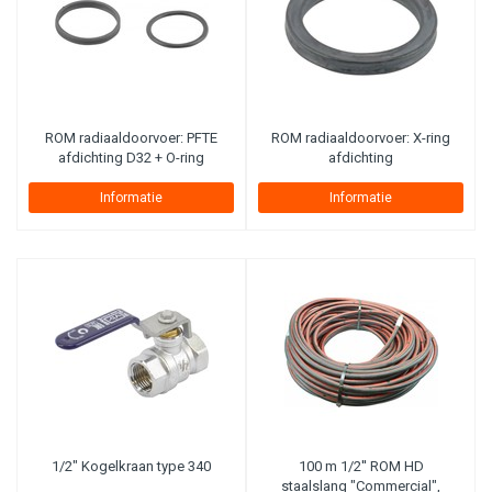
Periodiek onderhoud
(1)
ROM radiaaldoorvoer: PFTE
ROM radiaaldoorvoer: X-ring
afdichting D32 + O-ring
afdichting
Informatie
Informatie
1/2" Kogelkraan type 340
100 m 1/2'' ROM HD
staalslang "Commercial",