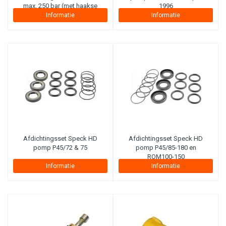
max. 250 bar (met haakse
1996
koppeling aan haspelzijde)
Informatie
Informatie
Afdichtingsset Speck HD
Afdichtingsset Speck HD
pomp P45/72 & 75
pomp P45/85-180 en
ROM100-150
Informatie
Informatie