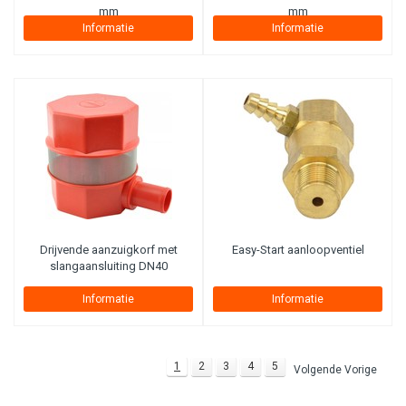
mm
mm
Informatie
Informatie
Drijvende aanzuigkorf met
Easy-Start aanloopventiel
slangaansluiting DN40
Informatie
Informatie
1
2
3
4
5
Volgende Vorige