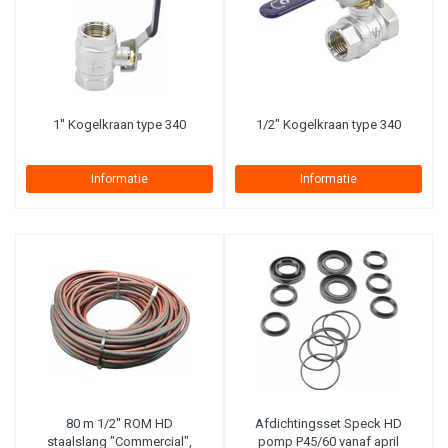
1'' Kogelkraan type 340
1/2" Kogelkraan type 340
Informatie
Informatie
80 m 1/2'' ROM HD
Afdichtingsset Speck HD
staalslang "Commercial",
pomp P45/60 vanaf april