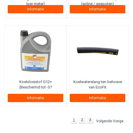
(per meter)
(spline / gespoten)
Informatie
Informatie
Koelvloeistof G12+
Koelwaterslang ten behoeve
(Beschermd tot -37
van EcoFit
Informatie
Informatie
1
2
3
Volgende Vorige