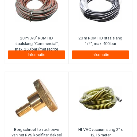
20 m 3/8'' ROM HD
20 m ROM HD staalslang
staalslang "Commercial",
1/4'', max. 400 bar
max. 250 bar (met rechte
koppeling aan haspelzijde)
Informatie
Informatie
Borgschroef ten behoeve
HI-VAC vacuumslang 2" x
van het RVS koolfilter deksel
12,15 meter