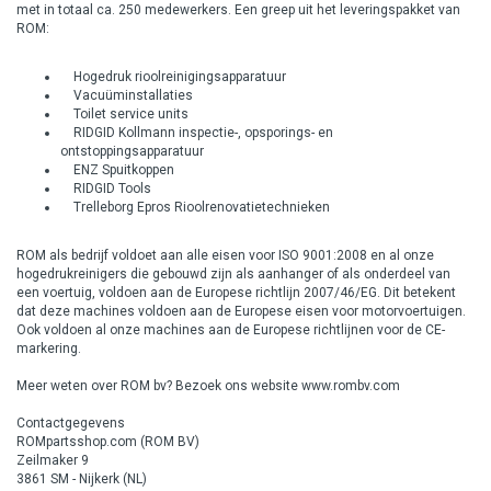
met in totaal ca. 250 medewerkers. Een greep uit het leveringspakket van
ROM:
Hogedruk rioolreinigingsapparatuur
Vacuüminstallaties
Toilet service units
RIDGID Kollmann inspectie-, opsporings- en
ontstoppingsapparatuur
ENZ Spuitkoppen
RIDGID Tools
Trelleborg Epros Rioolrenovatietechnieken
ROM als bedrijf voldoet aan alle eisen voor ISO 9001:2008 en al onze
hogedrukreinigers die gebouwd zijn als aanhanger of als onderdeel van
een voertuig, voldoen aan de Europese richtlijn 2007/46/EG. Dit betekent
dat deze machines voldoen aan de Europese eisen voor motorvoertuigen.
Ook voldoen al onze machines aan de Europese richtlijnen voor de CE-
markering.
Meer weten over ROM bv? Bezoek ons website
www.rombv.com
Contactgegevens
ROMpartsshop.com (ROM BV)
Zeilmaker 9
3861 SM - Nijkerk (NL)