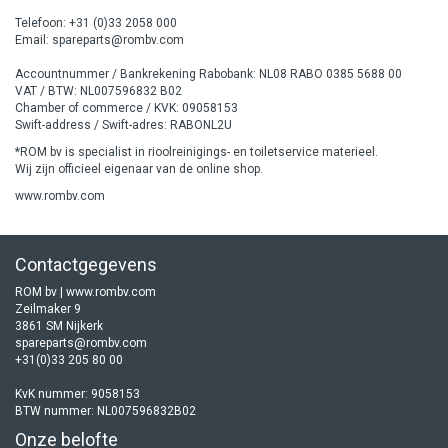
Telefoon: +31 (0)33 2058 000
Email:
spareparts@rombv.com
Accountnummer / Bankrekening Rabobank: NL08 RABO 0385 5688 00
VAT / BTW: NL007596832 B02
Chamber of commerce / KVK: 09058153
Swift-address / Swift-adres: RABONL2U
*ROM bv is specialist in rioolreinigings- en toiletservice materieel.
Wij zijn officieel eigenaar van de online shop.
www.rombv.com
Contactgegevens
ROM bv | www.rombv.com
Zeilmaker 9
3861 SM Nijkerk
spareparts@rombv.com
+31(0)33 205 80 00
KvK nummer: 9058153
BTW nummer: NL007596832B02
Onze belofte