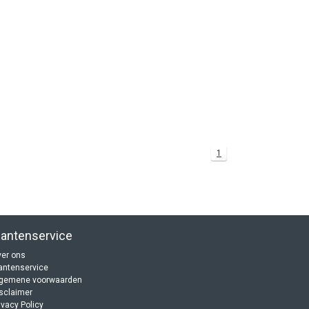
1
lantenservice
er ons
antenservice
lgemene voorwaarden
sclaimer
ivacy Policy