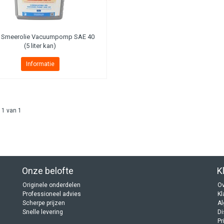
Smeerolie Vacuumpomp SAE 40
(5 liter kan)
Informatie
 1 van 1
Onze belofte
K
Originele onderdelen
Ov
Professioneel advies
Kl
Scherpe prijzen
A
Snelle levering
Di
Pr