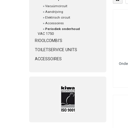
»
Vacuümcircuit
»
Aandrijving
»
Elektrisch circuit
»
Accessoires
»
Periodiek onderhoud
VAC 1750
RIOOLCOMBI'S
TOILETSERVICE UNITS
ACCESSOIRES
Onde