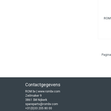
ROM 
Pagina
Contactgegevens
ROM bv | www.rombv.com
Zeilmaker 9
3861 SM Nijkerk
spareparts@rombv.com
+31(0)33 205 80 00