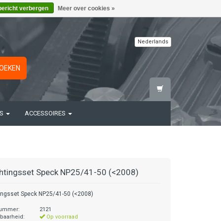
bericht verbergen
Meer over cookies »
Nederlands
OEKEN
TS
ACCESSOIRES
htingsset Speck NP25/41-50 (<2008)
ingsset Speck NP25/41-50 (<2008)
nummer:
2121
baarheid:
Op voorraad