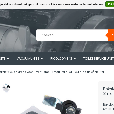
 je akkoord met het gebruik van cookies om onze website te verbeteren.
Dit 
Z
NITS
VACUÜMUNITS
RIOOLCOMBI'S
TOILETSERVICE UNI
akslot vleugelgreep voor SmartCombi, SmartTrailer or Flexi's inclusief sleutel
Baksl
SmartT
Bakslot
SmartTra