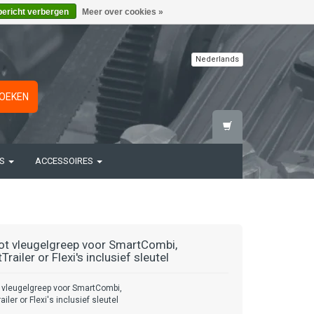
bericht verbergen
Meer over cookies »
Nederlands
OEKEN
TS
ACCESSOIRES
ot vleugelgreep voor SmartCombi,
railer or Flexi's inclusief sleutel
 vleugelgreep voor SmartCombi,
iler or Flexi's inclusief sleutel