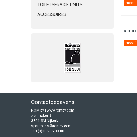
meer i
TOILETSERVICE UNITS
ACCESSOIRES
RIOOL
meer i
Contactgegevens
ROM bv | www.rombv.com
Zeilmaker 9
3861 SM Nijkerk
spareparts@rombv.com
+31(0)33 205 80 00