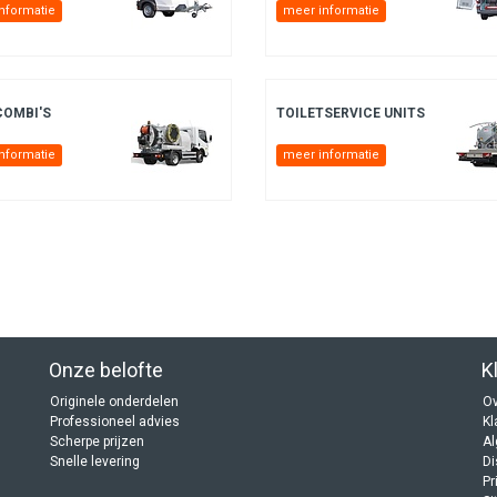
nformatie
meer informatie
COMBI'S
TOILETSERVICE UNITS
nformatie
meer informatie
Onze belofte
K
Originele onderdelen
Ov
Professioneel advies
Kl
Scherpe prijzen
A
Snelle levering
Di
Pr