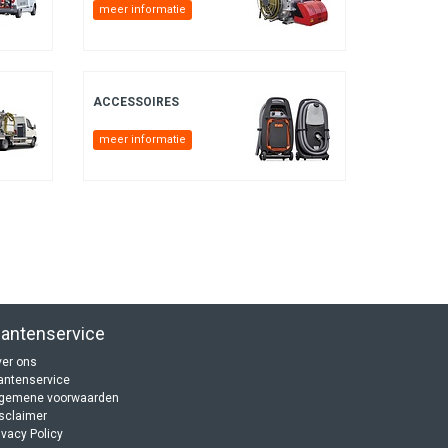
meer informatie
ACCESSOIRES
meer informatie
lantenservice
er ons
antenservice
lgemene voorwaarden
sclaimer
ivacy Policy