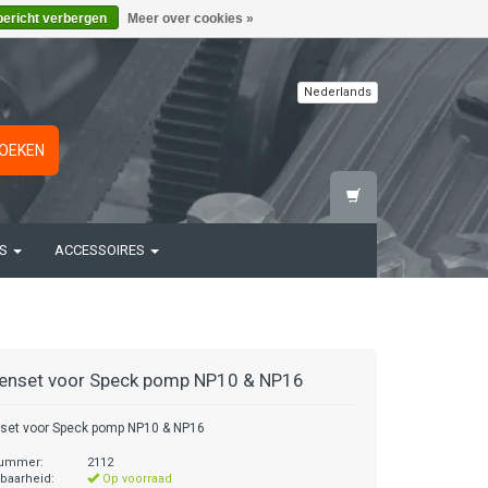
bericht verbergen
Meer over cookies »
Nederlands
OEKEN
TS
ACCESSOIRES
enset voor Speck pomp NP10 & NP16
set voor Speck pomp NP10 & NP16
nummer:
2112
baarheid:
Op voorraad