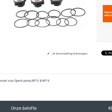
Je beoordeling toevoegen
enset voor Speck pomp NP10 & NP16
Onze belofte
K