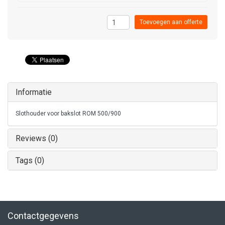
Toevoegen aan offerte
Informatie
Slothouder voor bakslot ROM 500/900
Reviews (0)
Tags (0)
Contactgegevens