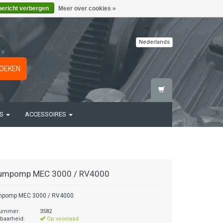
bericht verbergen
Meer over cookies »
Nederlands
OEKEN
TS
ACCESSOIRES
umpomp MEC 3000 / RV4000
pomp MEC 3000 / RV4000
nummer:
3582
baarheid:
Op voorraad